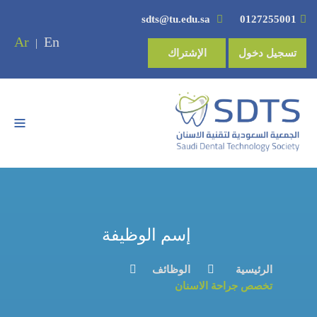
sdts@tu.edu.sa
0127255001
Ar
En
|
تسجيل دخول
الإشتراك
إسم الوظيفة
الرئيسية
الوظائف
تخصص جراحة الاسنان